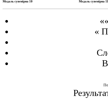
Медаль сувенірна 10
Медаль сувенірна 1
«
« 
Сл
В
Фурніт
По
Результа