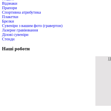
Відзнаки
Прапори
Спортивна атрибутика
Плакетки
Брелки
Cувеніри з вашим фото (гравертон)
Лазерне гравіювання
Ділові сувеніри
Стенди
Наші роботи
Ш
Ш